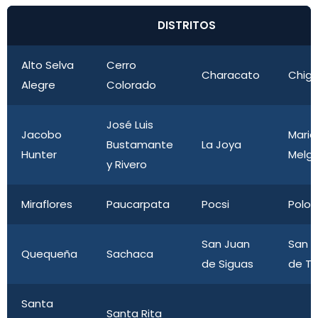
DISTRITOS
Alto Selva
Cerro
Characato
Chig
Alegre
Colorado
José Luis
Jacobo
Mari
Bustamante
La Joya
Hunter
Melga
y Rivero
Miraflores
Paucarpata
Pocsi
Polo
San Juan
San 
Quequeña
Sachaca
de Siguas
de Ta
Santa
Santa Rita