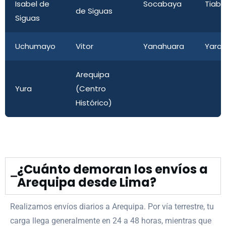
Isabel de
Socabaya
Tiab
de Siguas
Siguas
Uchumayo
Vitor
Yanahuara
Yara
Arequipa
Yura
(Centro
Histórico)
¿Cuánto demoran los envíos a
Arequipa desde Lima?
Realizamos envíos diarios a Arequipa. Por vía terrestre, tu
carga llega generalmente en 24 a 48 horas, mientras que