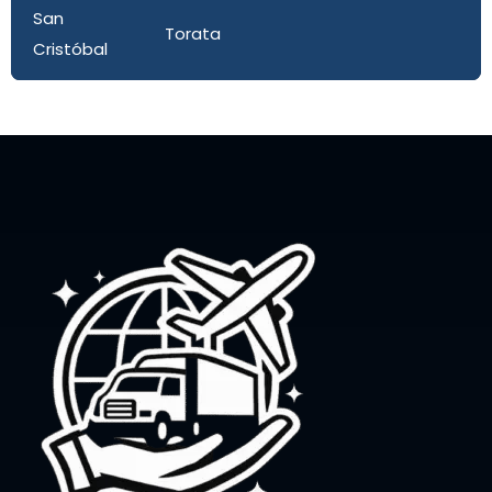
San
Torata
Cristóbal