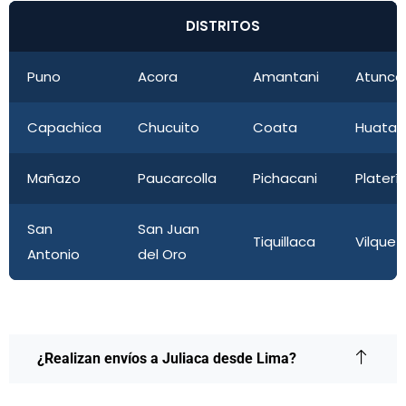
DISTRITOS
Puno
Acora
Amantani
Atuncol
Capachica
Chucuito
Coata
Huata
Mañazo
Paucarcolla
Pichacani
Platerí
San
San Juan
Tiquillaca
Vilque
Antonio
del Oro
¿Realizan envíos a Juliaca desde Lima?