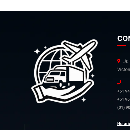
CO
Jr.
Victor
+51 94
+51 96
(01) 9
Horari