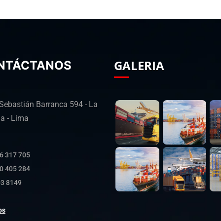
GALERIA
NTÁCTANOS
 Sebastián Barranca 594 - La
ia - Lima
6 317 705
0 405 284
03 8149
os