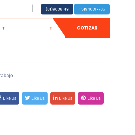
Dom cerrado
(01)9038149
+51946317705
S
CONTACTO
COTIZAR
rabajo
Like Us
Like Us
Like Us
Like Us