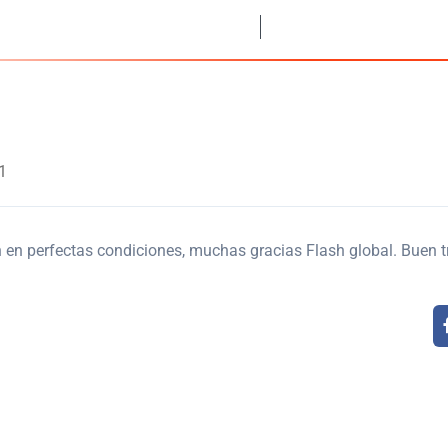
stián Barranca 594. La Victoria Lima
Lun a Sáb. 8am a 8pm, 
INICIO
DESTINOS
SERVICIO
1
n en perfectas condiciones, muchas gracias Flash global. Buen t